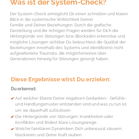
Was ist der System-Check?
Der System-Check ermöglicht Dir
einen schnellen und klaren
Blick in
die systemische Wirklichkeit Deiner
Familie und Deiner Beziehungen.
Durch die grafische
Darstellung und die richtigen Fragen werden für Dich
die
Hintergründe von Störungen bzw. Blockaden erkennbar und
mögliche Lösungen sichtbar.
Du beleuchtest d
ie Qualität der
Beziehungen innerhalb des Systems und
identifizierst ni
cht
aufgearbeitete Traumata, die möglicherweise
über
Generationen hinweg für Störungen gesorgt haben.
Diese Ergebnisse wirst
Du erzielen:
Du erkennst:
Auf welcher Ebene Deine negativen Gedanken-, Gefühls-
und Handlungsmuster entstanden sind und was zu tun ist,
um sie dauerhaft aufzulösen.
Die Hintergründe von Störungen, Krankheiten oder
Konflikten und findest klare Lösungswege.
Welche familiären Dy
namiken Dich unbewusst steuern,
blockieren und Deine Kraft rauben.